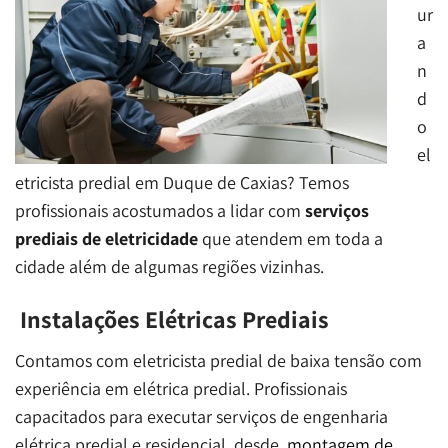
ur
a
n
d
o
el
etricista predial em Duque de Caxias? Temos
profissionais acostumados a lidar com
serviços
prediais de eletricidade
que atendem em toda a
cidade além de algumas regiões vizinhas.
Instalações Elétricas Prediais
Contamos com eletricista predial de baixa tensão com
experiência em elétrica predial. Profissionais
capacitados para executar serviços de engenharia
elétrica predial e residencial, desde
montagem de